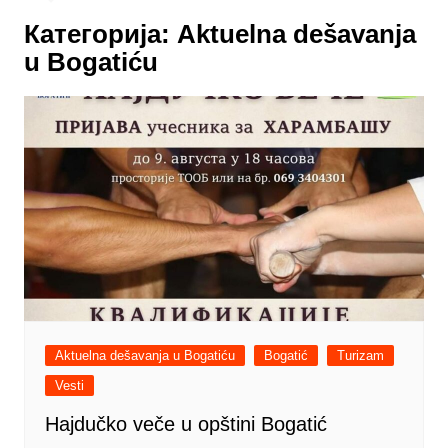
Категорија:
Aktuelna dešavanja
u Bogatiću
Aktuelna dešavanja u Bogatiću
Bogatić
Turizam
Vesti
Hajdučko veče u opštini Bogatić