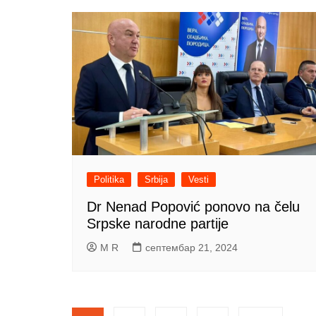
Politika
Srbija
Vesti
Dr Nenad Popović ponovo na čelu
Srpske narodne partije
M R
септембар 21, 2024