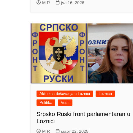
M R
јул 16, 2026
Aktuelna dešavanja u Loznici
Loznica
Politika
Vesti
Srpsko Ruski front parlamentaran u
Loznici
M R
март 22, 2025