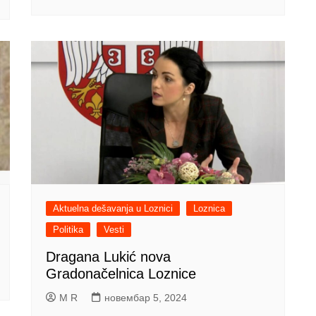
Aktuelna dešavanja u Loznici
Loznica
Politika
Vesti
Dragana Lukić nova
Gradonačelnica Loznice
M R
новембар 5, 2024