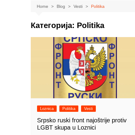
Sport
Krupanj
Lajkova
Beogradski izb
Home
Blog
Vesti
Politika
Obrazovanje
Mali Zvornik
Ub
Pokrajinski iz
Nauka
Ljubovija
Mionica
Категорија:
Politika
Lokalni izbori
Zdravlje
Bogatić
Ljig
Ekologija
Vladimirci
Privreda
Koceljeva
Poljoprivreda
Politika
Zabava
Moda
Loznica
Politika
Vesti
Srpsko ruski front najoštrije protiv
LGBT skupa u Loznici