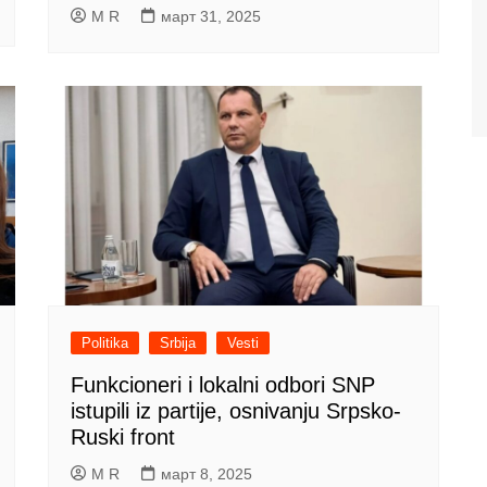
M R
март 31, 2025
Politika
Srbija
Vesti
Funkcioneri i lokalni odbori SNP
istupili iz partije, osnivanju Srpsko-
Ruski front
M R
март 8, 2025