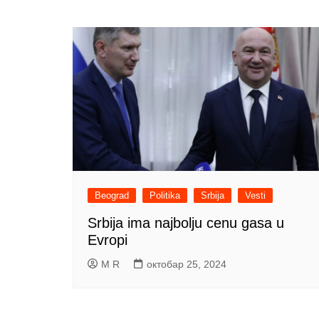
Beograd
Politika
Srbija
Vesti
Srbija ima najbolju cenu gasa u
Evropi
M R
октобар 25, 2024