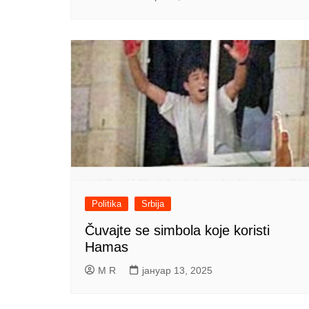
Politika
Srbija
Čuvajte se simbola koje koristi
Hamas
M R
јануар 13, 2025