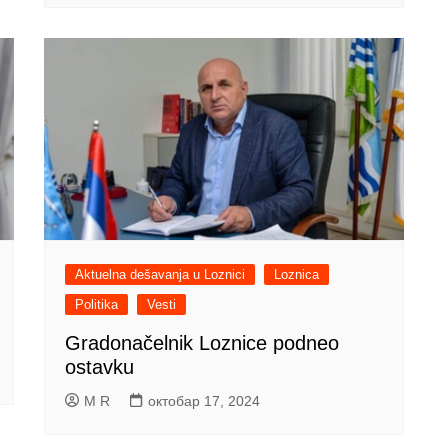
Aktuelna dešavanja u Loznici
Loznica
Politika
Vesti
Gradonačelnik Loznice podneo
ostavku
M R
октобар 17, 2024