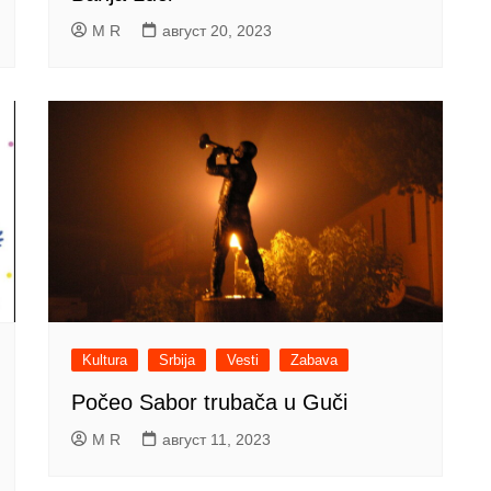
M R
август 20, 2023
Kultura
Srbija
Vesti
Zabava
Počeo Sabor trubača u Guči
M R
август 11, 2023