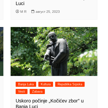
Luci
M R
август 25, 2023
Banja Luka
Kultura
Republika Srpska
Vesti
Zabava
Uskoro počinje „Kočićev zbor” u
Banja Luci