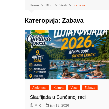
Sport
Krupanj
Lajkova
Beogradski izb
Home
Blog
Vesti
Zabava
Obrazovanje
Mali Zvornik
Ub
Pokrajinski iz
Nauka
Ljubovija
Mionica
Категорија:
Zabava
Lokalni izbori
Zdravlje
Bogatić
Ljig
Ekologija
Vladimirci
Privreda
Koceljeva
Poljoprivreda
Politika
Zabava
Moda
Aktivnosti
Kultura
Vesti
Zabava
Šlaufijada u Sunčanoj reci
M R
јул 13, 2026