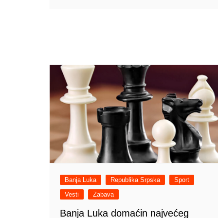
Banja Luka
Republika Srpska
Sport
Vesti
Zabava
Banja Luka domaćin najvećeg