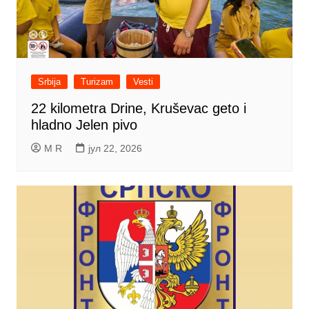
Srbija
Turizam
Vesti
22 kilometra Drine, Kruševac geto i
hladno Jelen pivo
M R
јул 22, 2026