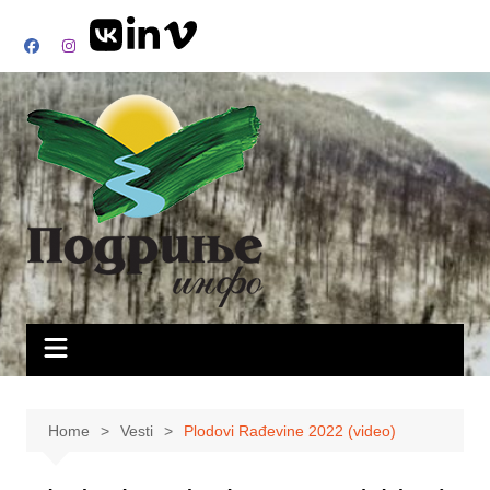
Skip
to
content
Home
Vesti
Plodovi Rađevine 2022 (video)