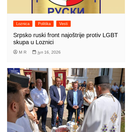
Loznica
Politika
Vesti
Srpsko ruski front najoštrije protiv LGBT
skupa u Loznici
M R
јул 16, 2026