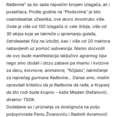
Rađevine” sa do sada najvećim brojem izlagača, ali i
posetilaca. Prošle godine na ”Plodovima” je bilo
osamdesetak učesnika, ove skoro dvostruko više.
Ovde je više od 150 izlagača iz cele Srbije, više od
30 ekipa koje se takmiče u spremanju gulaša,
četrdesetak fića na izložbi, kao i više od 20 traktora
nabavljenih uz pomoć subvencija. Nismo dozvolili
da ovo bude manifestacija isključivo agrarnog tipa
nego smo dodali i dozu zabave pa imamo i kvizove
za decu, klovnove, animatore, ”fićijadu”, takmičenje
za najvećeg gurmana Rađevine… Danas smo, mislim
opravdali krilaticu da je Rađevina da rađa, a Krupanj
da što rodi bude krupno
– kaže Mladen Stefanović,
direktor TSOK.
Dodeljene su i priznanja za dostignuća na polju
poljoprivrede Pavlu Živanoviću i Radmili Avramović