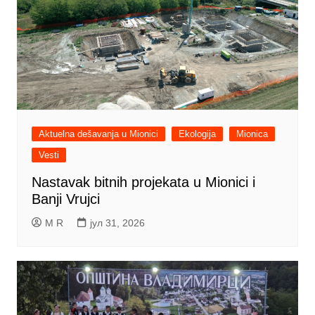
Aktuelna dešavanja u Mionici
Ekologija
Mionica
Vesti
Nastavak bitnih projekata u Mionici i
Banji Vrujci
M R
јул 31, 2026