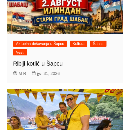
Aktuelna dešavanja u Šapcu
Kultura
Šabac
Vesti
Riblji kotlić u Šapcu
M R
јул 31, 2026