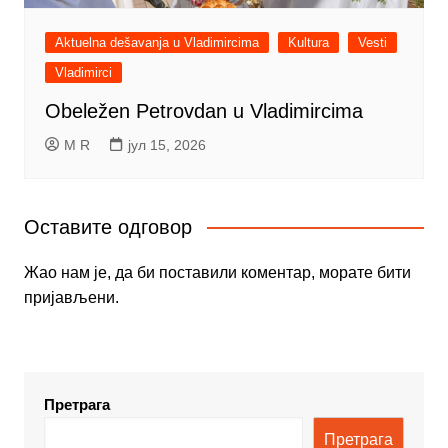
Aktuelna dešavanja u Vladimircima
Kultura
Vesti
Vladimirci
Obeležen Petrovdan u Vladimircima
M R
јул 15, 2026
Оставите одговор
Жао нам је, да би поставили коментар, морате
бити
пријављени
.
Претрага
Претрага