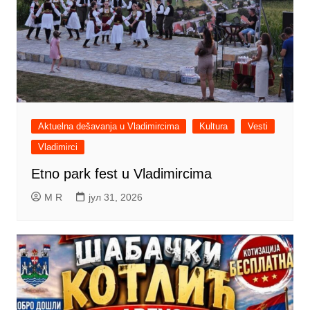
Aktuelna dešavanja u Vladimircima
Kultura
Vesti
Vladimirci
Etno park fest u Vladimircima
M R
јул 31, 2026