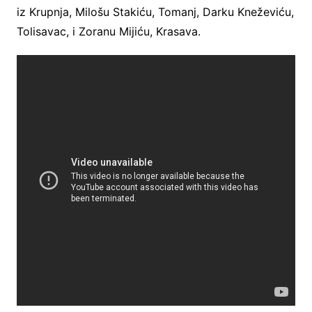
iz Krupnja, Milošu Stakiću, Tomanj, Darku Kneževiću,
Tolisavac, i Zoranu Mijiću, Krasava.