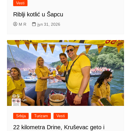
Vesti
Riblji kotlić u Šapcu
M R
јул 31, 2026
Srbija
Turizam
Vesti
22 kilometra Drine, Kruševac geto i