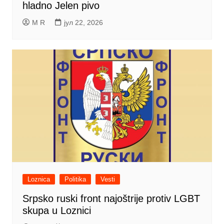
hladno Jelen pivo
M R
јул 22, 2026
Loznica
Politika
Vesti
Srpsko ruski front najoštrije protiv LGBT
skupa u Loznici