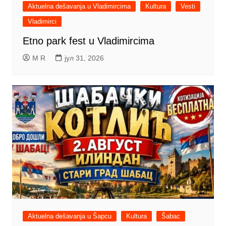
Aktuelna dešavanja u Vladimircima
Kultura
Vesti
Vladimirci
Etno park fest u Vladimircima
M R
јул 31, 2026
Aktuelna dešavanja u Šapcu
Kultura
Šabac