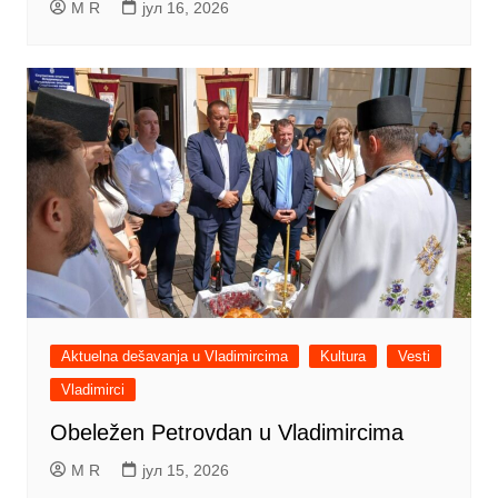
M R
јул 16, 2026
Aktuelna dešavanja u Vladimircima
Kultura
Vesti
Vladimirci
Obeležen Petrovdan u Vladimircima
M R
јул 15, 2026