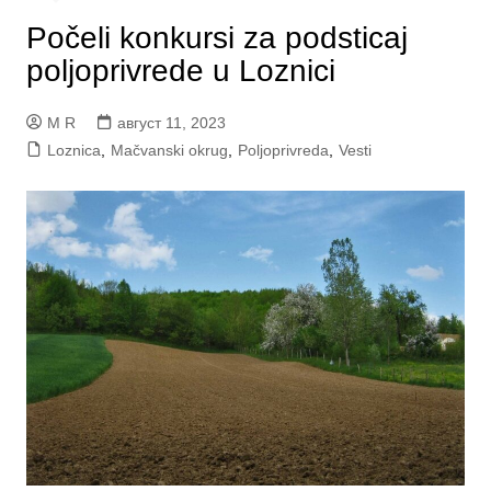
Počeli konkursi za podsticaj
poljoprivrede u Loznici
M R
август 11, 2023
Loznica
,
Mačvanski okrug
,
Poljoprivreda
,
Vesti