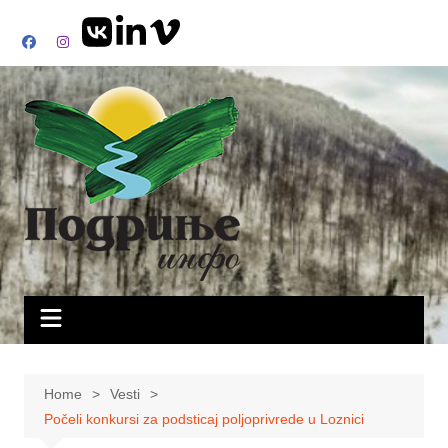
Skip
to
content
Home
Vesti
Počeli konkursi za podsticaj poljoprivrede u Loznici