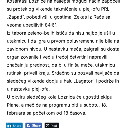
Košarkaši Loznice na najlepši mogući način započeli
su proteklog vikenda takmičenje u plej-ofu PRL
„Zapad“, pobedivši, u gostima, Zekas iz Rače sa
veoma ubedljivih 84:61.
Iz tabora zeleno-belih ističu da nisu najbolje ušli u
utakmicu i da igra u prvom poluvremenu nije bila na
zavidnom nivou. U nastavku meča, zaigrali su dosta
organizovanije i već u trećoj četvrtini napravili
značajniju prednost, da bi u finišu meče, utakmicu
rutinski priveli kraju. Srdačno su pozvali navijače da
sledećeg vikenda dodju u halu „Lagator“ i podrže ih
u nastavku plej-ofa.
U okviru sledećeg kola Loznica će ugostiti ekipu
Plane, a meč će na programu biti u subotu, 18.
februara sa početkom od 18 časova.
Post
Share
Share