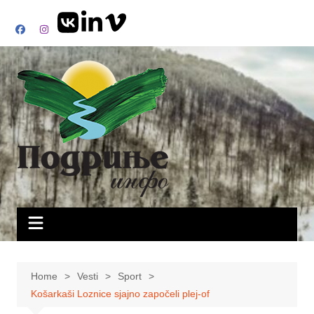
Skip
to
content
Home
Vesti
Sport
Košarkaši Loznice sjajno započeli plej-of