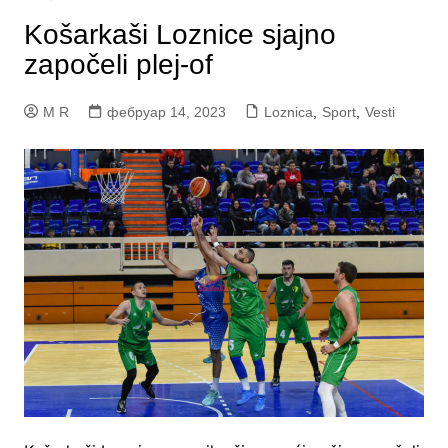
Košarkaši Loznice sjajno
započeli plej-of
M R
фебруар 14, 2023
Loznica
,
Sport
,
Vesti