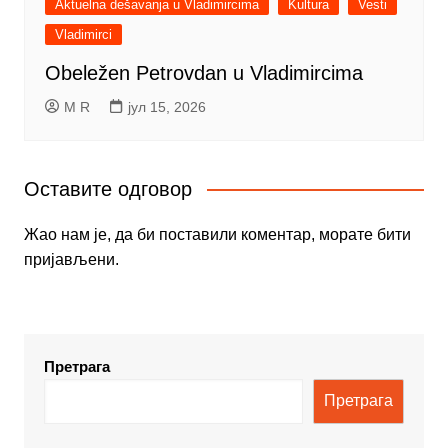
Aktuelna dešavanja u Vladimircima
Kultura
Vesti
Vladimirci
Obeležen Petrovdan u Vladimircima
M R
јул 15, 2026
Оставите одговор
Жао нам је, да би поставили коментар, морате
бити
пријављени
.
Претрага
Претрага