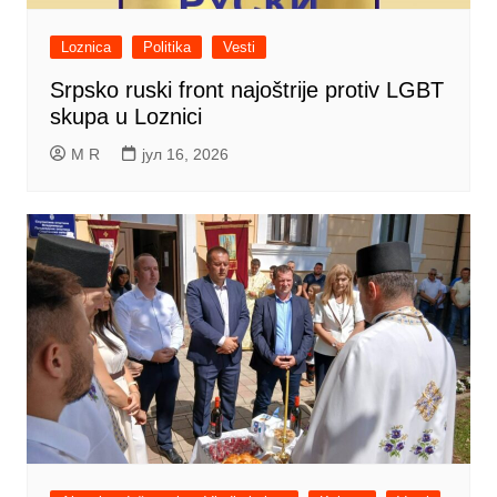
Loznica
Politika
Vesti
Srpsko ruski front najoštrije protiv LGBT
skupa u Loznici
M R
јул 16, 2026