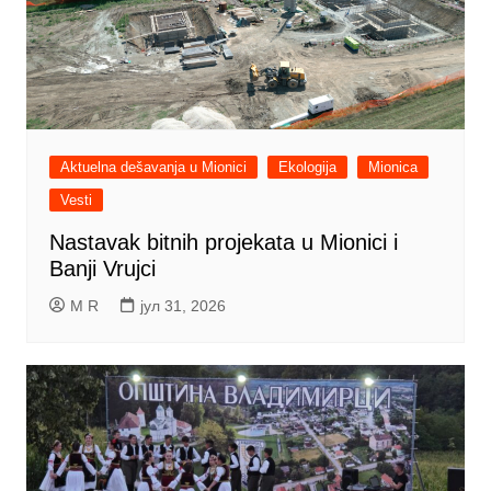
Aktuelna dešavanja u Mionici
Ekologija
Mionica
Vesti
Nastavak bitnih projekata u Mionici i
Banji Vrujci
M R
јул 31, 2026