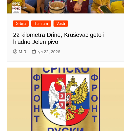
Srbija
Turizam
Vesti
22 kilometra Drine, Kruševac geto i
hladno Jelen pivo
M R
јул 22, 2026