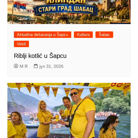
Aktuelna dešavanja u Šapcu
Kultura
Šabac
Vesti
Riblji kotlić u Šapcu
M R
јул 31, 2026