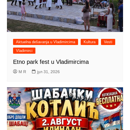
Aktuelna dešavanja u Vladimircima
Kultura
Vesti
Vladimirci
Etno park fest u Vladimircima
M R
јул 31, 2026