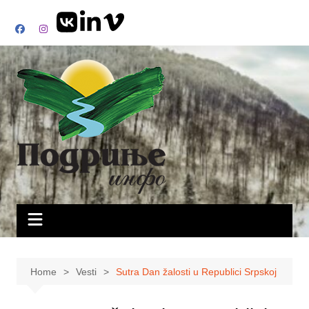
Skip
to
content
Home
Vesti
Sutra Dan žalosti u Republici Srpskoj