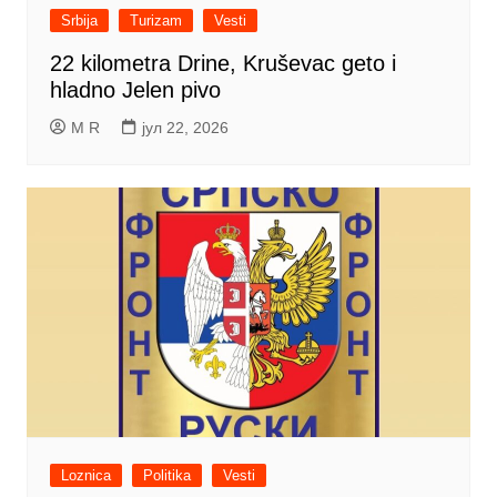
Srbija
Turizam
Vesti
22 kilometra Drine, Kruševac geto i
hladno Jelen pivo
M R
јул 22, 2026
Loznica
Politika
Vesti