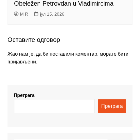
Obeležen Petrovdan u Vladimircima
M R
јул 15, 2026
Оставите одговор
Жао нам је, да би поставили коментар, морате
бити
пријављени
.
Претрага
Претрага