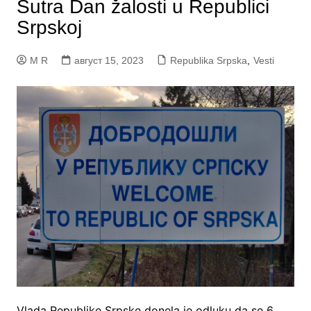
Sutra Dan žalosti u Republici
Srpskoj
M R
август 15, 2023
Republika Srpska
,
Vesti
Vlada Republike Srpske donela je odluku da se 6.