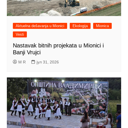
Aktuelna dešavanja u Mionici
Ekologija
Mionica
Vesti
Nastavak bitnih projekata u Mionici i
Banji Vrujci
M R
јул 31, 2026