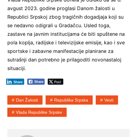
avgust 2023. godine proglasi Danom žalosti u
Republici Srpskoj zbog tragičnih dogadjaja koji su
se nedavno odigrali u Gradačcu. Usled toga,
zastave na javnim institucijama će biti spuštene na
pola koplja, radijske i televizijske emisije, kao i sve
sportske i zabavne manifestacije planirane za
sutrašnji dan potrebno je prilagoditi novonastaloj
situaciji.
Post
Share
Share
Dan Žalosti
Republika Srpska
Vesti
Vlada Republike Srpske