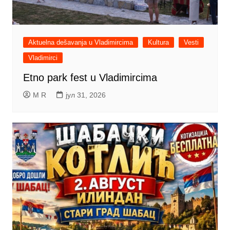
Aktuelna dešavanja u Vladimircima
Kultura
Vesti
Vladimirci
Etno park fest u Vladimircima
M R
јул 31, 2026