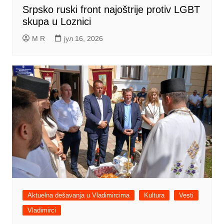
Srpsko ruski front najoštrije protiv LGBT
skupa u Loznici
M R
јул 16, 2026
Aktuelna dešavanja u Vladimircima
Kultura
Vesti
Vladimirci