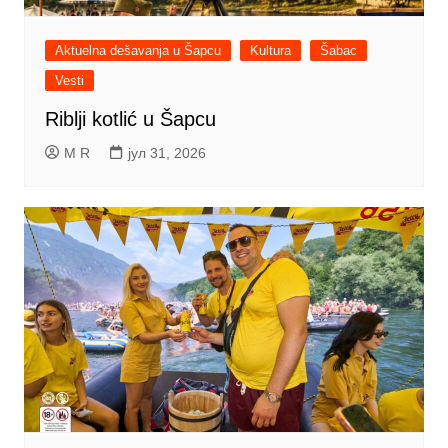
Aktuelna dešavanja u Šapcu
Kultura
Šabac
Vesti
Riblji kotlić u Šapcu
M R
јул 31, 2026