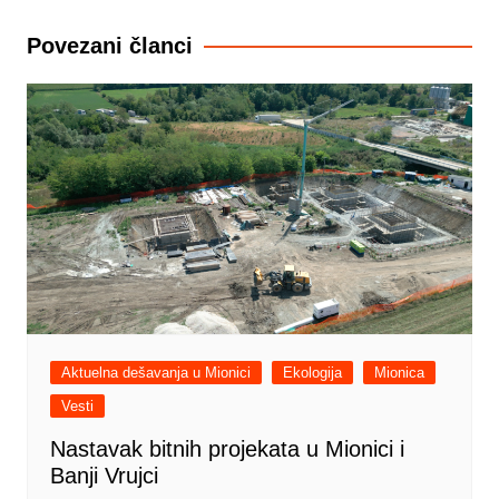
чланка
Povezani članci
Aktuelna dešavanja u Mionici
Ekologija
Mionica
Vesti
Nastavak bitnih projekata u Mionici i
Banji Vrujci