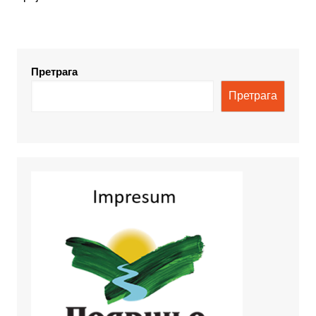
Претрага
Претрага