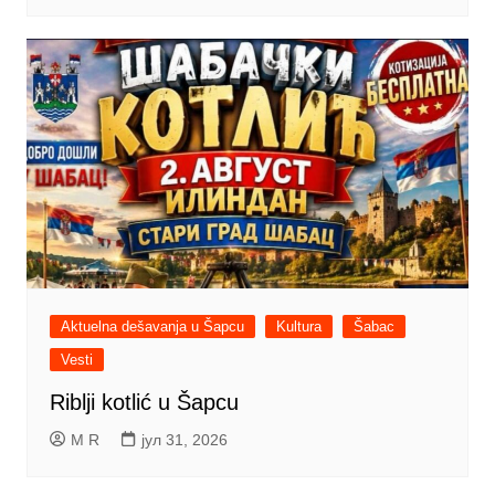
Aktuelna dešavanja u Šapcu
Kultura
Šabac
Vesti
Riblji kotlić u Šapcu
M R
јул 31, 2026