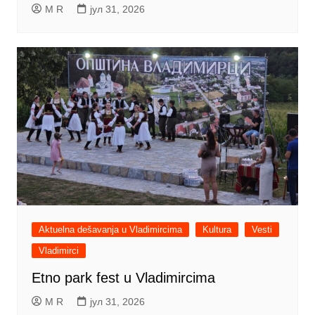
M R
јул 31, 2026
Aktuelna dešavanja u Vladimircima
Kultura
Vesti
Vladimirci
Etno park fest u Vladimircima
M R
јул 31, 2026