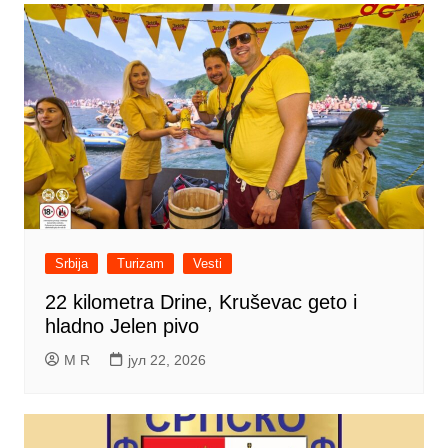
Srbija
Turizam
Vesti
22 kilometra Drine, Kruševac geto i
hladno Jelen pivo
M R
јул 22, 2026