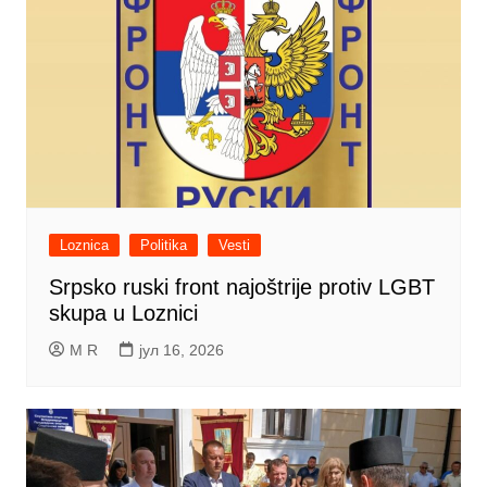
Loznica
Politika
Vesti
Srpsko ruski front najoštrije protiv LGBT
skupa u Loznici
M R
јул 16, 2026