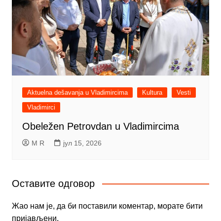
Aktuelna dešavanja u Vladimircima
Kultura
Vesti
Vladimirci
Obeležen Petrovdan u Vladimircima
M R
јул 15, 2026
Оставите одговор
Жао нам је, да би поставили коментар, морате
бити
пријављени
.