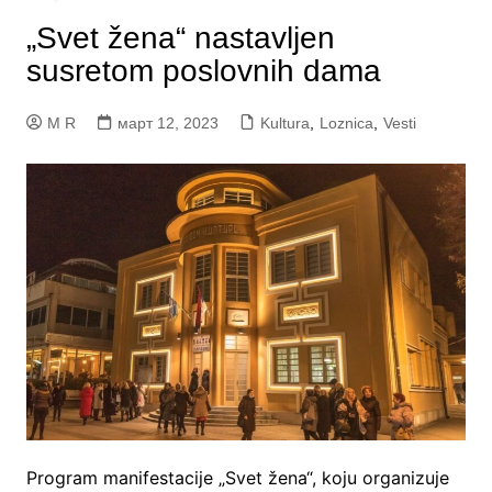
„Svet žena“ nastavljen
susretom poslovnih dama
M R
март 12, 2023
Kultura
,
Loznica
,
Vesti
Program manifestacije „Svet žena“, koju organizuje