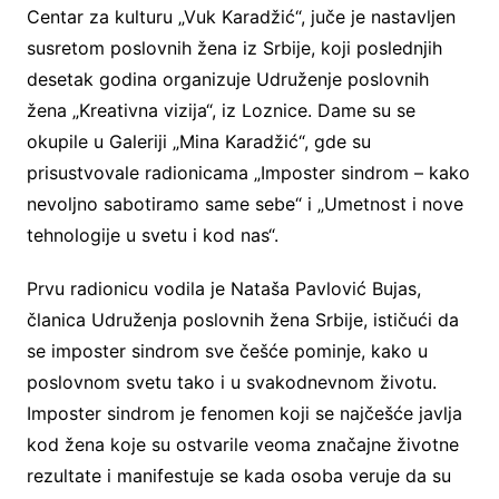
Centar za kulturu „Vuk Karadžić“, juče je nastavljen
susretom poslovnih žena iz Srbije, koji poslednjih
desetak godina organizuje Udruženje poslovnih
žena „Kreativna vizija“, iz Loznice. Dame su se
okupile u Galeriji „Mina Karadžić“, gde su
prisustvovale radionicama „Imposter sindrom – kako
nevoljno sabotiramo same sebe“ i „Umetnost i nove
tehnologije u svetu i kod nas“.
Prvu radionicu vodila je Nataša Pavlović Bujas,
članica Udruženja poslovnih žena Srbije, ističući da
se imposter sindrom sve češće pominje, kako u
poslovnom svetu tako i u svakodnevnom životu.
Imposter sindrom je fenomen koji se najčešće javlja
kod žena koje su ostvarile veoma značajne životne
rezultate i manifestuje se kada osoba veruje da su