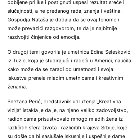
dobijene prilike i postignuti uspesi rezultat sreće i
slučajnosti, a ne predanog rada, znanja i veština.
Gospodja Nataša je dodala da se ovaj fenomen
može prevazići razgovorom, te da je najbitnije
razdvojiti činjenice od emocija.
O drugoj temi govorila je umetnica Edina Selesković
iz Tuzle, koja je studirajući i radeći u Americi, naučila
kako može da se zaradi od umetnosti i svoja
iskustva prenela mladim umetnicama i kreativnim
ženama.
Snežana Perić, predstavnik udruženja „Kreativna
vizija“ istakla je da je, na njeno veliko zadovoljstvo,
radionicama prisustvovalo mnogo mladih žena iz
različitih sfera života i različitih krajeva Srbije, koje
su došle da bi saslušale iskusnije i uspešnije dame