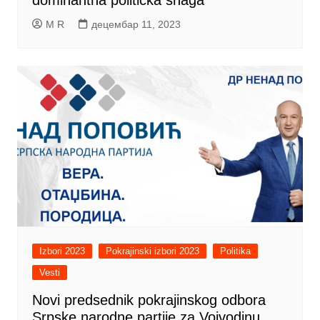
dominantna politička snaga
M R
децембар 11, 2023
Izbori 2023
Pokrajinski izbori 2023
Politika
Vesti
Novi predsednik pokrajinskog odbora
Srpske narodne partije za Vojvodinu