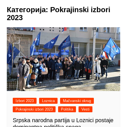
Категорија:
Pokrajinski izbori
2023
Izbori 2023
Loznica
Mačvanski okrug
Pokrajinski izbori 2023
Politika
Vesti
Srpska narodna partija u Loznici postaje