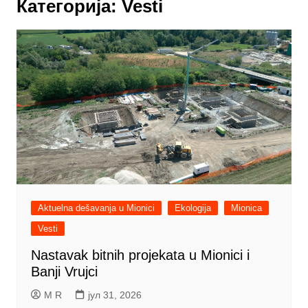
Категорија:
Vesti
Aktuelna dešavanja u Mionici
Ekologija
Mionica
Vesti
Nastavak bitnih projekata u Mionici i
Banji Vrujci
M R
јул 31, 2026