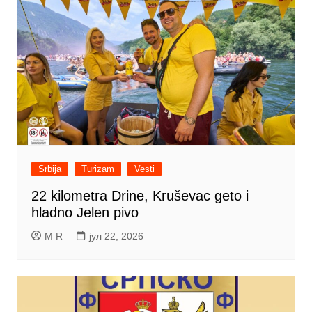
Srbija
Turizam
Vesti
22 kilometra Drine, Kruševac geto i
hladno Jelen pivo
M R
јул 22, 2026