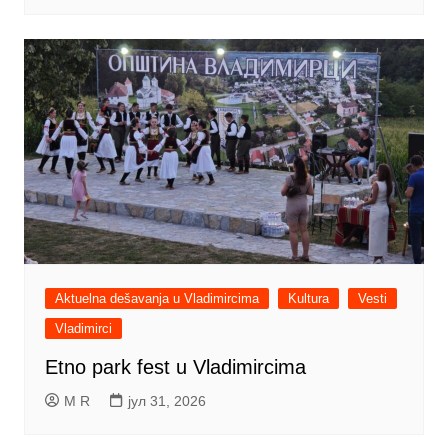
Aktuelna dešavanja u Vladimircima
Kultura
Vesti
Vladimirci
Etno park fest u Vladimircima
M R
јул 31, 2026