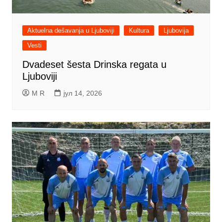
Aktuelna dešavanja u Ljuboviji
Kultura
Ljubovija
Vesti
Dvadeset šesta Drinska regata u
Ljuboviji
M R
јул 14, 2026