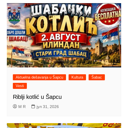
Aktuelna dešavanja u Šapcu
Kultura
Šabac
Vesti
Riblji kotlić u Šapcu
M R
јул 31, 2026