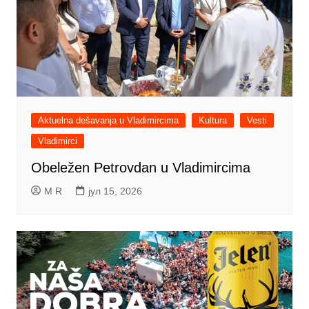
Aktuelna dešavanja u Vladimircima
Kultura
Vesti
Vladimirci
Obeležen Petrovdan u Vladimircima
M R
јул 15, 2026