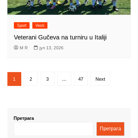
Sport
Vesti
Veterani Gučeva na turniru u Italiji
M R
јул 13, 2026
Кретање
1
2
3
…
47
Next
чланака
Претрага
Претрага