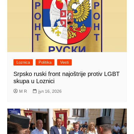
Loznica
Politika
Vesti
Srpsko ruski front najoštrije protiv LGBT
skupa u Loznici
M R
јул 16, 2026