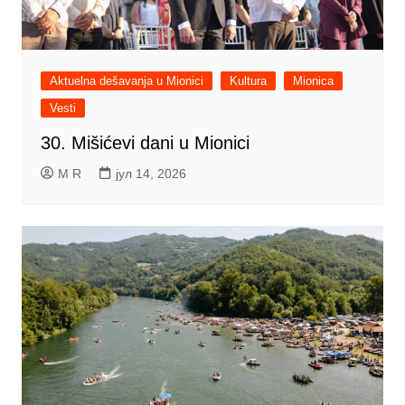
Aktuelna dešavanja u Mionici
Kultura
Mionica
Vesti
30. Mišićevi dani u Mionici
M R
јул 14, 2026