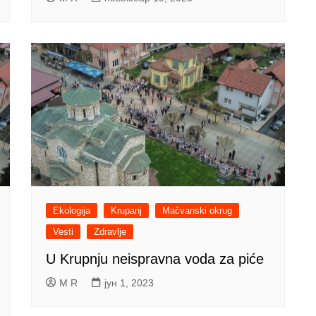
Ekologija
Krupanj
Mačvanski okrug
Vesti
Zdravlje
U Krupnju neispravna voda za piće
M R
јун 1, 2023