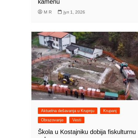
kamenu
M R
јул 1, 2026
Aktuelna dešavanja u Krupnju
Krupanj
Obrazovanje
Vesti
Škola u Kostajniku dobija fiskulturnu