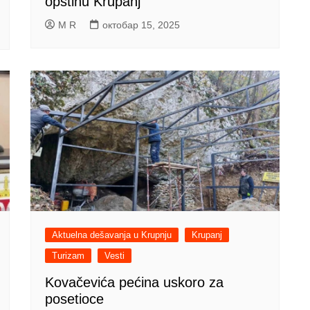
opštinu Krupanj
M R
октобар 15, 2025
Aktuelna dešavanja u Krupnju
Krupanj
Turizam
Vesti
Kovačevića pećina uskoro za
posetioce