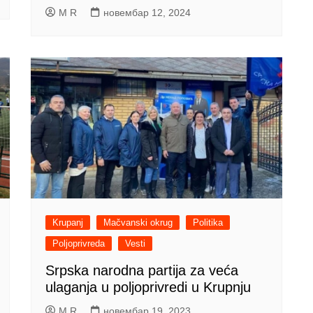
M R
новембар 12, 2024
Krupanj
Mačvanski okrug
Politika
Poljoprivreda
Vesti
Srpska narodna partija za veća
ulaganja u poljoprivredi u Krupnju
M R
новембар 19, 2023