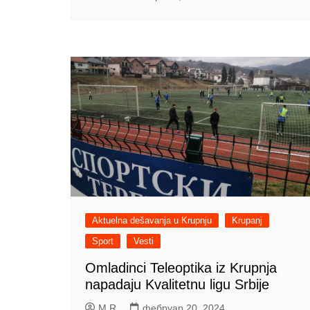
Aktuelna dešavanja u Krupnju
Krupanj
Sport
Vesti
Omladinci Teleoptika iz Krupnja
napadaju Kvalitetnu ligu Srbije
M R
фебруар 20, 2024