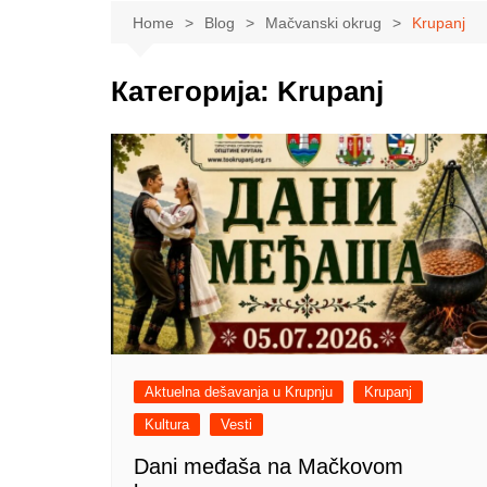
Sport
Krupanj
Lajkova
Beogradski izb
Home
Blog
Mačvanski okrug
Krupanj
Obrazovanje
Mali Zvornik
Ub
Pokrajinski iz
Nauka
Ljubovija
Mionica
Категорија:
Krupanj
Lokalni izbori
Zdravlje
Bogatić
Ljig
Ekologija
Vladimirci
Privreda
Koceljeva
Poljoprivreda
Politika
Zabava
Moda
Aktuelna dešavanja u Krupnju
Krupanj
Kultura
Vesti
Dani međaša na Mačkovom