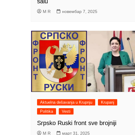
salu
M R
новембар 7, 2025
Aktuelna dešavanja u Krupnju
Krupanj
Politika
Vesti
Srpsko Ruski front sve brojniji
M R
март 31, 2025