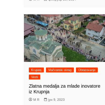
Krupanj
Mačvanski okrug
Obrazovanje
Vesti
Zlatna medalja za mlade inovatore
iz Krupnja
M R
јун 9, 2023