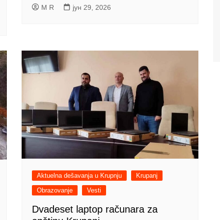
M R
јун 29, 2026
Aktuelna dešavanja u Krupnju
Krupanj
Obrazovanje
Vesti
Dvadeset laptop računara za