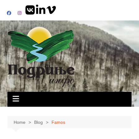
Skip
to
content
Home
Blog
Famos