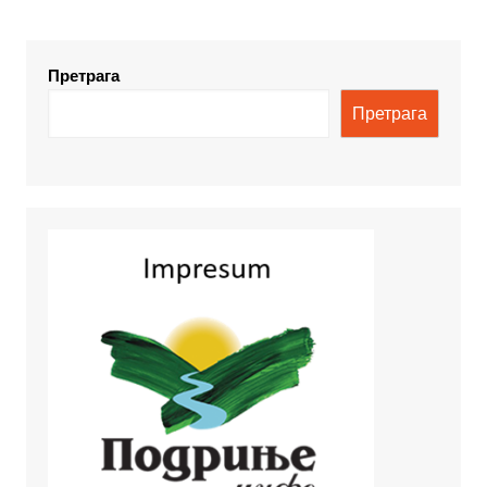
Претрага
Претрага