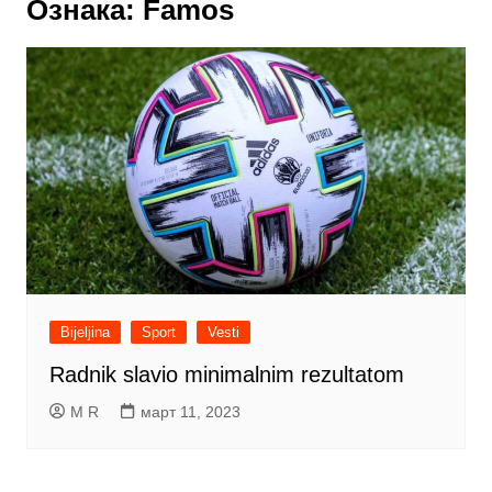
Ознака:
Famos
Bijeljina
Sport
Vesti
Radnik slavio minimalnim rezultatom
M R
март 11, 2023