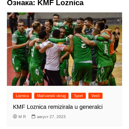
Ознака:
KMF Loznica
Loznica
Mačvanski okrug
Sport
Vesti
KMF Loznica remizirala u generalci
M R
август 27, 2023