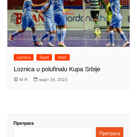
Loznica
Sport
Vesti
Loznica u polufinalu Kupa Srbije
M R
март 16, 2023
Претрага
Претрага