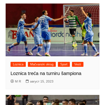
Loznica
Mačvanski okrug
Sport
Vesti
Loznica treća na turniru šampiona
M R
август 15, 2023