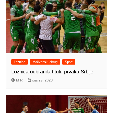
Loznica
Mačvanski okrug
Sport
Loznica odbranila titulu prvaka Srbije
M R
мај 29, 2023