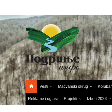
Skip
to
content
Vesti
Mačvanski okrug
Kolubar
Turizam
Šabac
Valjevo
Reklame i oglasi
Projekti
Izbori 2023
Kultura
Loznica
Osečin
Kulturni mozaik
Parlamentarni 