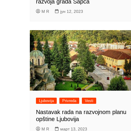
razvoja grada Šapca
M R
јун 12, 2023
Ljubovija
Privreda
Vesti
Nastavak rada na razvojnom planu
opštine Ljubovija
M R
март 13, 2023