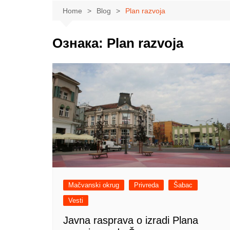
Sport
Krupanj
Lajkova
Beogradski izb
Home
Blog
Plan razvoja
Obrazovanje
Mali Zvornik
Ub
Pokrajinski iz
Nauka
Ljubovija
Mionica
Ознака:
Plan razvoja
Lokalni izbori
Zdravlje
Bogatić
Ljig
Ekologija
Vladimirci
Privreda
Koceljeva
Poljoprivreda
Politika
Zabava
Moda
Mačvanski okrug
Privreda
Šabac
Vesti
Javna rasprava o izradi Plana