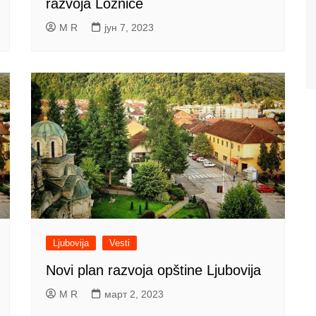
razvoja Loznice
M R
јун 7, 2023
Ljubovija
Vesti
Novi plan razvoja opštine Ljubovija
M R
март 2, 2023