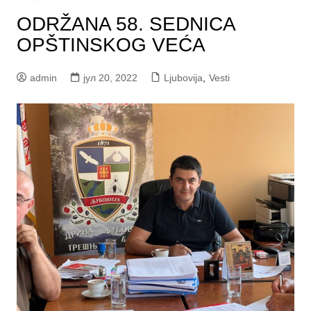
ODRŽANA 58. SEDNICA
OPŠTINSKOG VEĆA
admin
јул 20, 2022
Ljubovija
,
Vesti