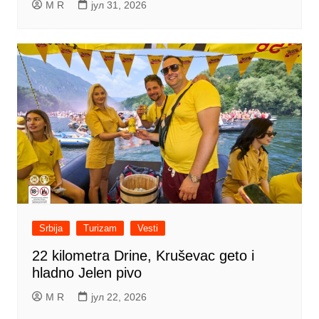
M R
јул 31, 2026
Srbija
Turizam
Vesti
22 kilometra Drine, Kruševac geto i
hladno Jelen pivo
M R
јул 22, 2026