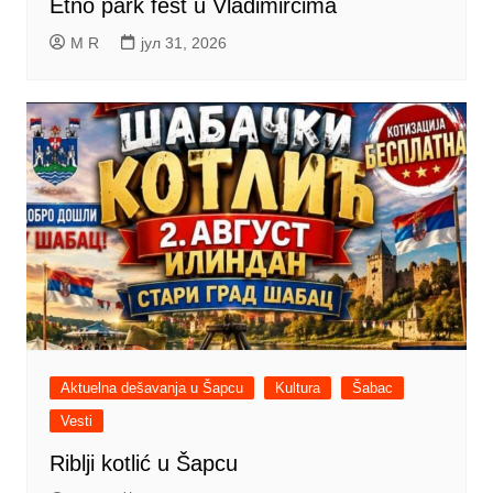
Etno park fest u Vladimircima
M R
јул 31, 2026
Aktuelna dešavanja u Šapcu
Kultura
Šabac
Vesti
Riblji kotlić u Šapcu