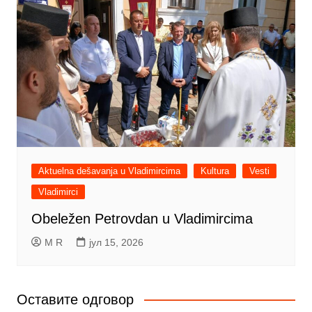
Aktuelna dešavanja u Vladimircima
Kultura
Vesti
Vladimirci
Obeležen Petrovdan u Vladimircima
M R
јул 15, 2026
Оставите одговор