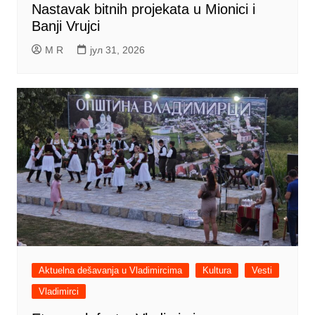
Nastavak bitnih projekata u Mionici i
Banji Vrujci
M R
јул 31, 2026
Aktuelna dešavanja u Vladimircima
Kultura
Vesti
Vladimirci