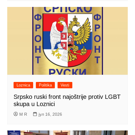
Loznica
Politika
Vesti
Srpsko ruski front najoštrije protiv LGBT
skupa u Loznici
M R
јул 16, 2026