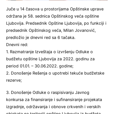
Juče u 14 časova u prostorijama Opštinske uprave
održana je 58. sednica Opštinskog veća opštine
Ljubovija. Predsednik Opštine Ljubovija, po funkciji i
predsednik Opštinskog veća, Milan Jovanović,
predložio je dnevni red sa 6 tačaka.
Dnevni red:
1. Razmatranje Izveštaja o izvršenju Odluke o
budžetu opštine Ljubovija za 2022. godinu za
period 01.01. – 30.06.2022. godine;
2. Donošenje Rešenja o upotrebi tekuće budžetske
rezerve;
3. Donošenje Odluke o raspisivanju Javnog
konkursa za finansiranje i sufinansiranje projekata
izgradnje, održavanja i obnove crkvenih i verskih
objekata na teritoriji opštine Ljubovija iz budžeta