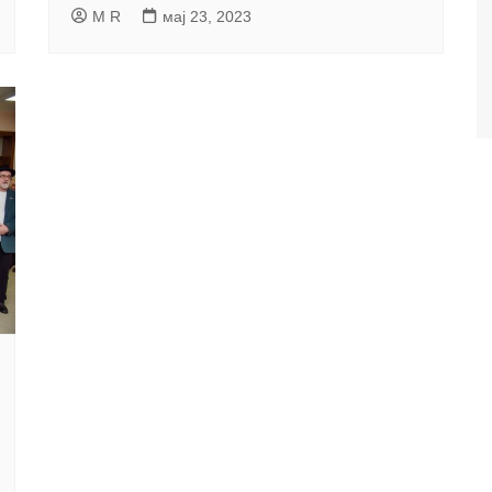
M R
мај 23, 2023