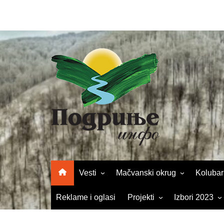
Skip
to
content
Vesti
Mačvanski okrug
Kolubar
Turizam
Šabac
Valjevo
Reklame i oglasi
Projekti
Izbori 2023
Kultura
Loznica
Osečin
Kulturni mozaik
Parlamentarni 