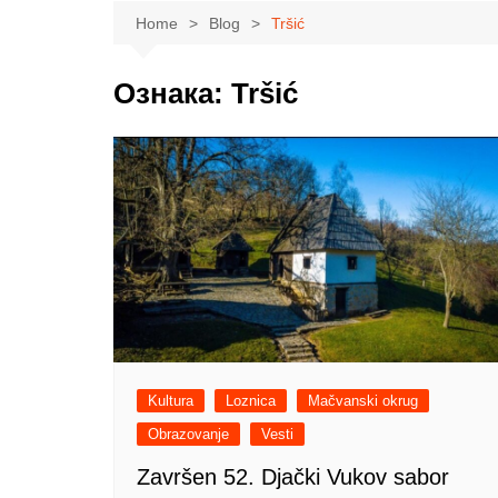
Sport
Krupanj
Lajkova
Beogradski izb
Home
Blog
Tršić
Obrazovanje
Mali Zvornik
Ub
Pokrajinski iz
Nauka
Ljubovija
Mionica
Ознака:
Tršić
Lokalni izbori
Zdravlje
Bogatić
Ljig
Ekologija
Vladimirci
Privreda
Koceljeva
Poljoprivreda
Politika
Zabava
Moda
Kultura
Loznica
Mačvanski okrug
Obrazovanje
Vesti
Završen 52. Djački Vukov sabor