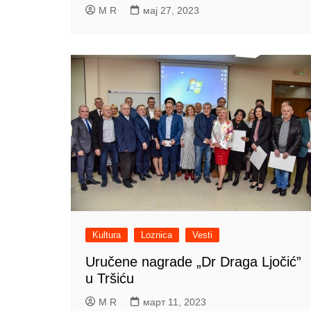
M R
мај 27, 2023
Kultura
Loznica
Vesti
Uručene nagrade „Dr Draga Ljočić”
u Tršiću
M R
март 11, 2023