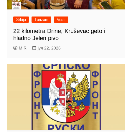
Srbija
Turizam
Vesti
22 kilometra Drine, Kruševac geto i
hladno Jelen pivo
M R
јул 22, 2026