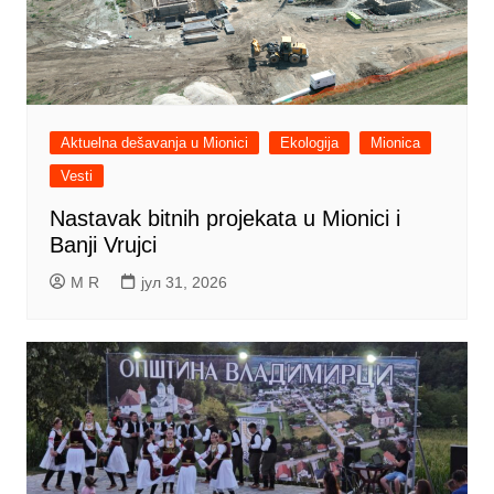
Aktuelna dešavanja u Mionici
Ekologija
Mionica
Vesti
Nastavak bitnih projekata u Mionici i
Banji Vrujci
M R
јул 31, 2026