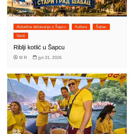
Aktuelna dešavanja u Šapcu
Kultura
Šabac
Vesti
Riblji kotlić u Šapcu
M R
јул 31, 2026