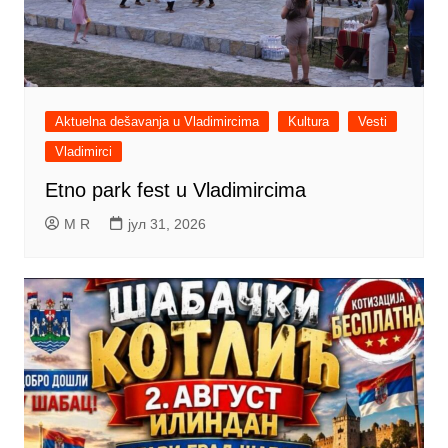
Aktuelna dešavanja u Vladimircima
Kultura
Vesti
Vladimirci
Etno park fest u Vladimircima
M R
јул 31, 2026