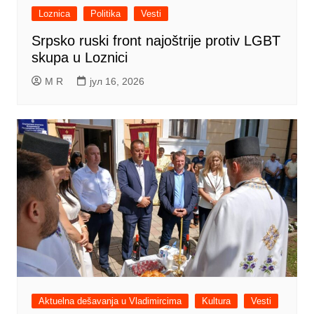
Loznica
Politika
Vesti
Srpsko ruski front najoštrije protiv LGBT
skupa u Loznici
M R
јул 16, 2026
Aktuelna dešavanja u Vladimircima
Kultura
Vesti