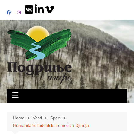
Skip
to
content
Home
Vesti
Sport
Humanitarni fudbalski tromeč za Djordja