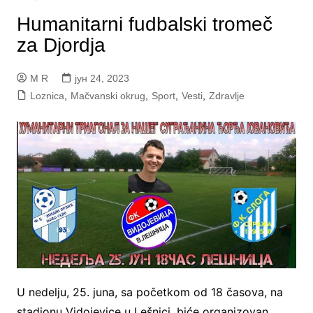
Humanitarni fudbalski tromeč
za Djordja
M R
јун 24, 2023
Loznica
,
Mačvanski okrug
,
Sport
,
Vesti
,
Zdravlje
U nedelju, 25. juna, sa početkom od 18 časova, na
stadionu Vidojevice u Lešnici, biće organizovan