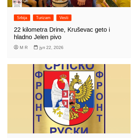
Srbija
Turizam
Vesti
22 kilometra Drine, Kruševac geto i
hladno Jelen pivo
M R
јул 22, 2026