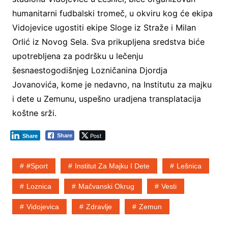
humanitarni fudbalski tromeč, u okviru kog će ekipa
Vidojevice ugostiti ekipe Sloge iz Straže i Milan
Orlić iz Novog Sela. Sva prikupljena sredstva biće
upotrebljena za podršku u lečenju
šesnaestogodišnjeg Lozničanina Djordja
Jovanovića, kome je nedavno, na Institutu za majku
i dete u Zemunu, uspešno uradjena transplatacija
koštne srži.
Post
Share
Share
#sport
Institut Za Majku I Dete
Lešnica
Loznica
Mačvanski Okrug
Vesti
Vidojevica
Zdravlje
Zemun