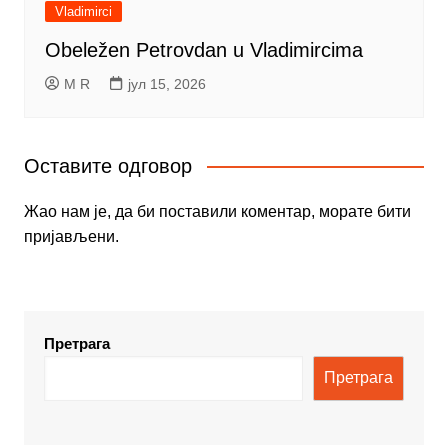
Vladimirci
Obeležen Petrovdan u Vladimircima
M R
јул 15, 2026
Оставите одговор
Жао нам је, да би поставили коментар, морате
бити
пријављени
.
Претрага
Претрага