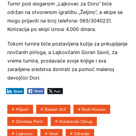
Turnir pod sloganom „Lajkovac za Doru” biće
održan na otvorenom igralištu „Željino”, a ekipe se
mogu prijaviti na broj telefona: 065/3040231.
Kotizacija po ekipi iznosi 4.000 dinara.
Tokom turnira biće postavljena kutija za prikupljanje
novčanih pirloga, a Lajkovčanin Goran Savić, za
vreme turnira, prodavaće svoje knjige i sva
zaradjena sredstva donirati za pomoć malenoj
devojčici Dori.
Post
Share
Share
#sport
Basket 3x3
Budi Human
Doroteja Perić
Kolubarski Okrug
Lajkovac
Vesti
Zdravlje