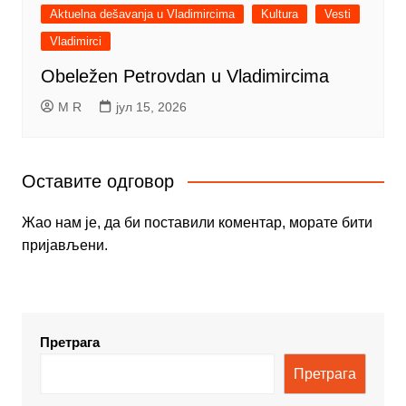
Aktuelna dešavanja u Vladimircima
Kultura
Vesti
Vladimirci
Obeležen Petrovdan u Vladimircima
M R
јул 15, 2026
Оставите одговор
Жао нам је, да би поставили коментар, морате
бити
пријављени
.
Претрага
Претрага