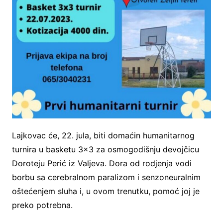
Lajkovac će, 22. jula, biti domaćin humanitarnog
turnira u basketu 3×3 za osmogodišnju devojčicu
Doroteju Perić iz Valjeva. Dora od rodjenja vodi
borbu sa cerebralnom paralizom i senzoneuralnim
oštećenjem sluha i, u ovom trenutku, pomoć joj je
preko potrebna.