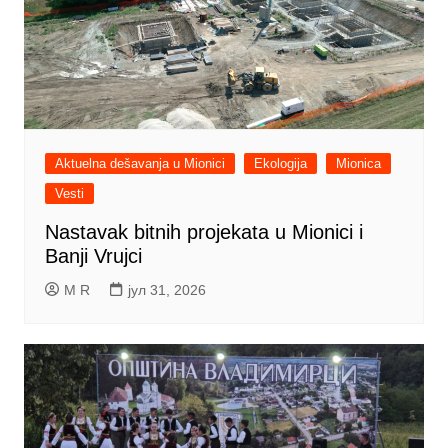
Aktuelna dešavanja u Mionici
Ekologija
Mionica
Vesti
Nastavak bitnih projekata u Mionici i
Banji Vrujci
M R
јул 31, 2026