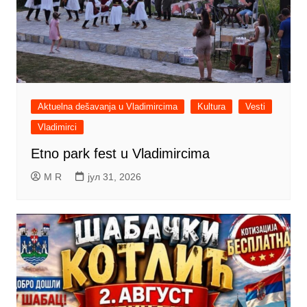
Aktuelna dešavanja u Vladimircima
Kultura
Vesti
Vladimirci
Etno park fest u Vladimircima
M R
јул 31, 2026