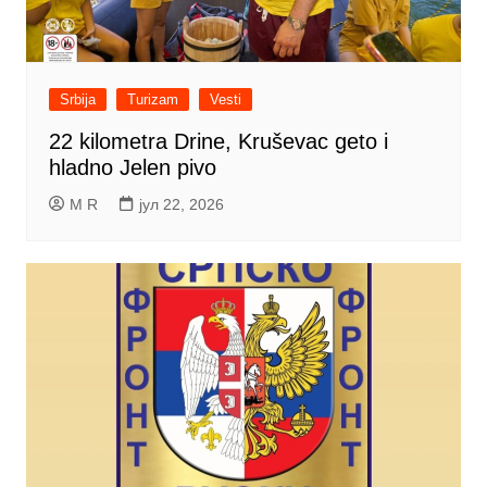
Srbija
Turizam
Vesti
22 kilometra Drine, Kruševac geto i
hladno Jelen pivo
M R
јул 22, 2026