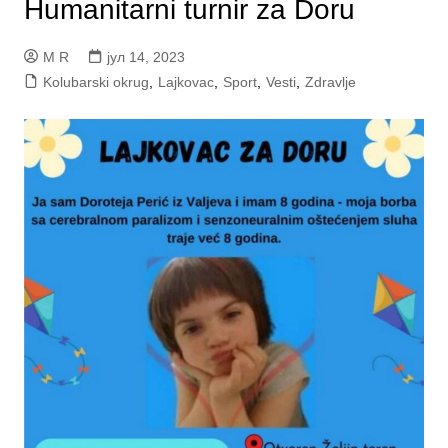
Humanitarni turnir za Doru
M R
јул 14, 2023
Kolubarski okrug
,
Lajkovac
,
Sport
,
Vesti
,
Zdravlje