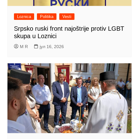
Loznica
Politika
Vesti
Srpsko ruski front najoštrije protiv LGBT
skupa u Loznici
M R
јул 16, 2026