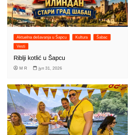
Aktuelna dešavanja u Šapcu
Kultura
Šabac
Vesti
Riblji kotlić u Šapcu
M R
јул 31, 2026