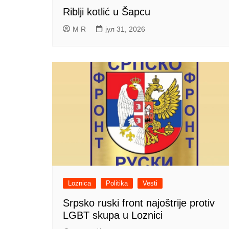
Riblji kotlić u Šapcu
M R
јул 31, 2026
Loznica
Politika
Vesti
Srpsko ruski front najoštrije protiv
LGBT skupa u Loznici