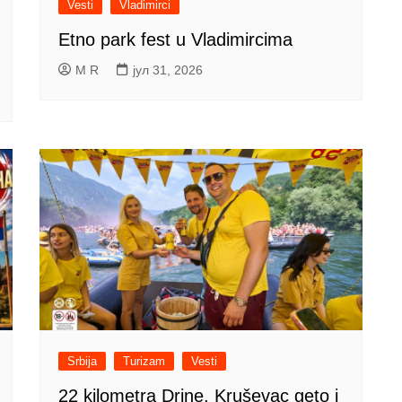
Vesti
Vladimirci
Etno park fest u Vladimircima
M R
јул 31, 2026
Srbija
Turizam
Vesti
22 kilometra Drine, Kruševac geto i