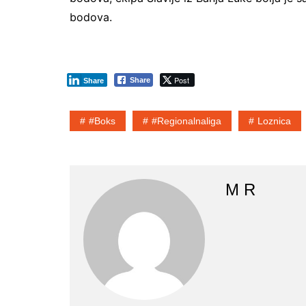
bodova.
Post
Share
Share
#boks
#regionalnaliga
Loznica
M R