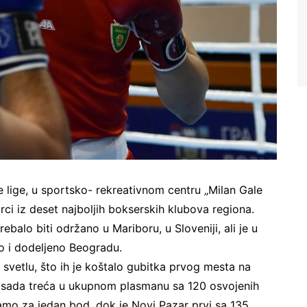
e lige, u sportsko- rekreativnom centru „Milan Gale
ci iz deset najboljih bokserskih klubova regiona.
alo biti održano u Mariboru, u Sloveniji, ali je u
 i dodeljeno Beogradu.
 svetlu, što ih je koštalo gubitka prvog mesta na
je sada treća u ukupnom plasmanu sa 120 osvojenih
samo za jedan bod, dok je Novi Pazar prvi sa 135