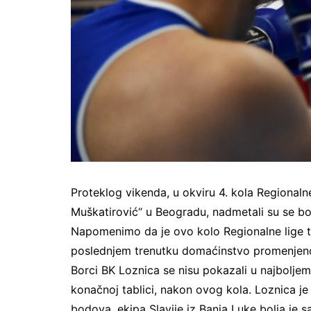
Proteklog vikenda, u okviru 4. kola Regionaln
Muškatirović“ u Beogradu, nadmetali su se bor
Napomenimo da je ovo kolo Regionalne lige treb
poslednjem trenutku domaćinstvo promenjeno
Borci BK Loznica se nisu pokazali u najboljem
konačnoj tablici, nakon ovog kola. Loznica 
bodova, ekipa Slavije iz Banja Luke bolja je 