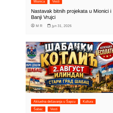
Mionica
Vesti
Nastavak bitnih projekata u Mionici i
Banji Vrujci
M R
јул 31, 2026
Aktuelna dešavanja u Šapcu
Kultura
Šabac
Vesti