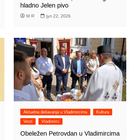
hladno Jelen pivo
M R
јул 22, 2026
Aktuelna dešavanja u Vladimircima
Kultura
Vesti
Vladimirci
Obeležen Petrovdan u Vladimircima