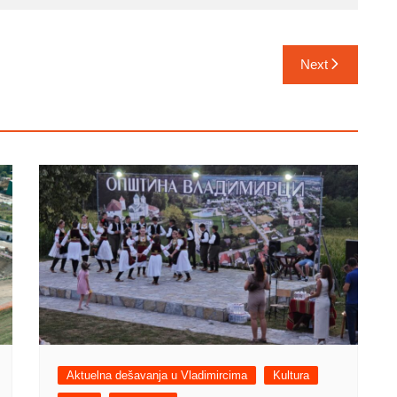
Next
Aktuelna dešavanja u Vladimircima
Kultura