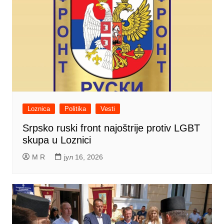
Loznica
Politika
Vesti
Srpsko ruski front najoštrije protiv LGBT
skupa u Loznici
M R
јул 16, 2026