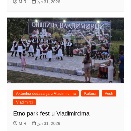
M R
јул 31, 2026
Aktuelna dešavanja u Vladimircima
Kultura
Vesti
Vladimirci
Etno park fest u Vladimircima
M R
јул 31, 2026