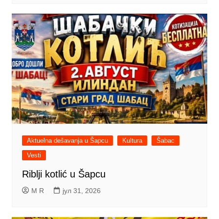
Aktuelna dešavanja u Šapcu
Kultura
Šabac
Vesti
Riblji kotlić u Šapcu
M R
јул 31, 2026