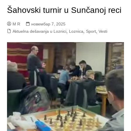
Šahovski turnir u Sunčanoj reci
M R
новембар 7, 2025
Aktuelna dešavanja u Loznici
,
Loznica
,
Sport
,
Vesti