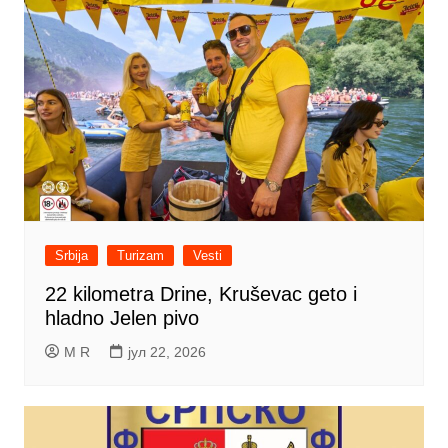
Srbija
Turizam
Vesti
22 kilometra Drine, Kruševac geto i
hladno Jelen pivo
M R
јул 22, 2026