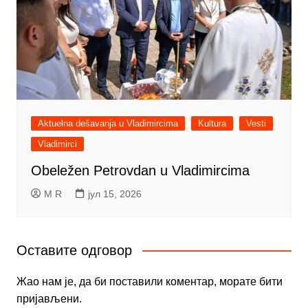
Aktuelna dešavanja u Vladimircima
Kultura
Vesti
Vladimirci
Obeležen Petrovdan u Vladimircima
M R
јул 15, 2026
Оставите одговор
Жао нам је, да би поставили коментар, морате
бити
пријављени
.