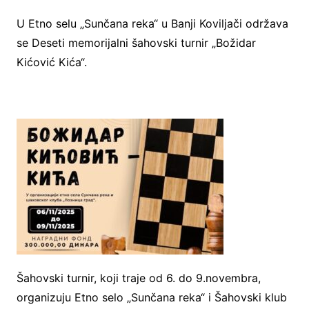
U Etno selu „Sunčana reka“ u Banji Koviljači održava
se Deseti memorijalni šahovski turnir „Božidar
Kićović Kića“.
Šahovski turnir, koji traje od 6. do 9.novembra,
organizuju Etno selo „Sunčana reka“ i Šahovski klub