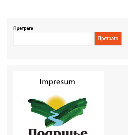
Претрага
Претрага